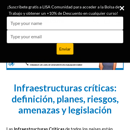
Ir
¡Conoce las opiniones de nuestros +19.500 alumnos!
¡Suscríbete gratis a LISA Comunidad para acceder a la Bolsa de
directamente
Trabajo y obtener un +10% de Descuento en cualquier curso!
al
Buscar
Carrito
Carrito
expa
Type
contenido
your
name
Type
your
email
Enviar
Infraestructuras críticas:
definición, planes, riesgos,
amenazas y legislación
Las
Infraestructuras Críticas
de todos los países están