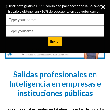
Ir
¡Conoce las opiniones de nuestros +19.500 alumnos!
¡Suscríbete gratis a LISA Comunidad para acceder a la Bolsa de
directamente
Trabajo y obtener un +10% de Descuento en cualquier curso!
al
Buscar
Carrito
Carrito
expa
Type
contenido
your
name
Type
your
email
Enviar
Salidas profesionales en
Inteligencia en empresas e
instituciones públicas
Las
salidas profesionales en Inteligencia
están de moda.
La