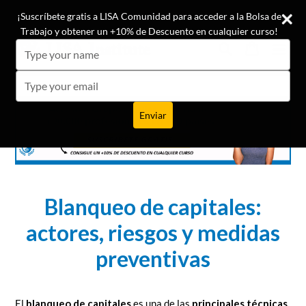
Ir
¡Conoce las opiniones de nuestros +19.500 alumnos!
¡Suscríbete gratis a LISA Comunidad para acceder a la Bolsa de
directamente
Trabajo y obtener un +10% de Descuento en cualquier curso!
al
Buscar
Carrito
Carrito
expa
Type
contenido
your
name
Type
your
email
Enviar
Blanqueo de capitales:
actores, riesgos y medidas
preventivas
El
blanqueo de capitales
es una de las
principales técnicas