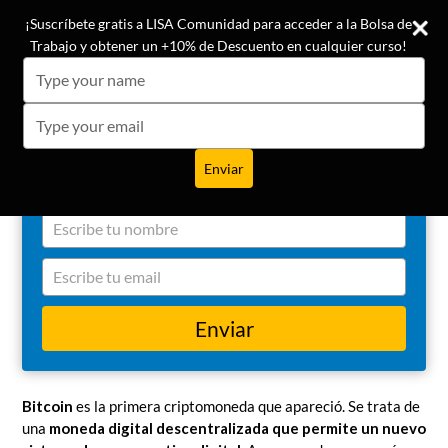
Ir
¡Conoce las opiniones de nuestros +19.500 alumnos!
¡Suscríbete gratis a LISA Comunidad para acceder a la Bolsa de
¡Suscríbete gratis a LISA Comunidad para acceder a la Bolsa de
directamente
Trabajo y obtener un +10% de Descuento en cualquier curso!
Trabajo y obtener un +10% de Descuento en cualquier curso!
al
Aprende a prevenir los ciberriesgos y las
Buscar
Carrito
Carrito
expa
Type
Type
ciberamenazas que te afectan
contenido
your
your
name
name
Type
Type
Recibe en tu email alertas, consejos y buenas prácticas
your
your
para tener una vida más cibersegura, proteger tu
email
email
información y mejorar tu privacidad
Enviar
Enviar
Type
your
name
Type
your
Qué es Bitcoin: origen, usos,
email
Enviar
ventajas y riesgos
Bitcoin
es la primera criptomoneda que apareció. Se trata de
una
moneda digital descentralizada que permite un nuevo