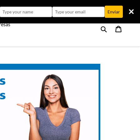
Type
Type
Enviar
your
your
resas
name
email
Buscar
Carrito
Carrito