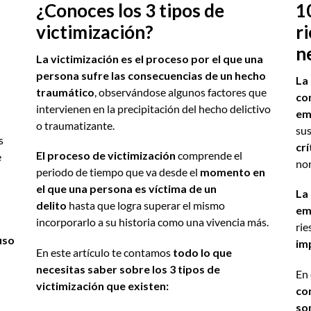
¿Conoces los 3 tipos de
1
victimización?
r
n
La victimización es el proceso por el que una
persona sufre las consecuencias de un hecho
La
traumático
, observándose algunos factores que
co
intervienen en la precipitación del hecho delictivo
em
o traumatizante.
sus
s
crí
El proceso de victimización
comprende el
e
nor
periodo de tiempo que va desde el
momento en
el que una persona es víctima de un
La
delito
hasta que logra superar el mismo
em
incorporarlo a su historia como una vivencia más.
rie
uso
imp
En este artículo te contamos
todo lo que
necesitas saber sobre los 3 tipos de
En 
victimización que existen:
co
so