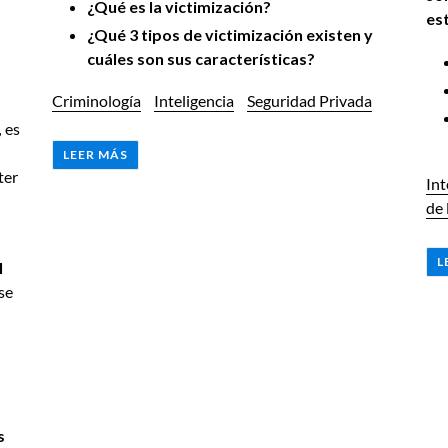
¿Qué es la victimización?
es
¿Qué 3 tipos de victimización existen y
cuáles son sus características?
Criminología
Inteligencia
Seguridad Privada
,
es
LEER MÁS
ter
Int
de 
L
l
se
s