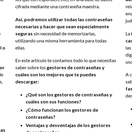
cifrada mediante una contraseña maestra.
rel
enc
Así, podremos utilizar todas las contraseñas
jud
necesarias y hacer que sean especialmente
e
seguras
sin necesidad de memorizarlas,
La
utilizando una misma herramienta para todas
ca
l o
ellas.
las
dig
En este artículo te contamos todo lo que necesitas
uso
por
saber sobre los
gestores de contraseñas y
de
cuáles son los mejores que te puedes
A c
s,
descargar:
sab
fa
¿Qué son los gestores de contraseñas y
den
cuáles son sus funciones?
¿Cómo funcionan los gestores de
contraseñas?
Ventajas y desventajas de los gestores
sas