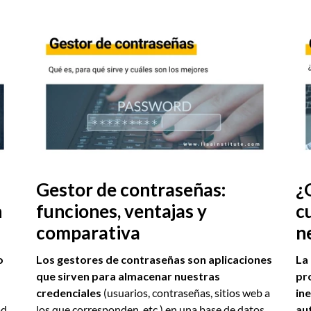
Gestor de contraseñas:
¿
n
funciones, ventajas y
c
comparativa
n
o
Los gestores de contraseñas son aplicaciones
La 
que sirven para almacenar nuestras
pr
credenciales
(usuarios, contraseñas, sitios web a
ine
d.
los que corresponden, etc.) en una base de datos
aut