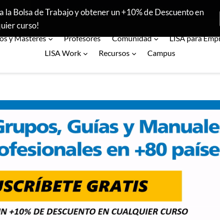
¡Conoce las opiniones de nuestros +19.500 alumnos!
a la Bolsa de Trabajo y obtener un +10% de Descuento en
uier curso!
expandir
expandir
os y Másteres
Profesores
Comunidad
LISA para Emp
expandir
expandir
LISA Work
Recursos
Campus