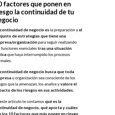
0 factores que ponen en
iesgo la continuidad de tu
egocio
 continuidad de negocio es
la preparación y
el
njunto de estrategias que tiene una
presa/organización
para seguir realizando
 funciones esenciales
tras una situación
tica
que haya interrumpido los procesos
males.
 continuidad de negocio busca que toda
presa
u organización sea consciente de los
sgos que la amenazan, los analice y
valore el
acto de los riesgos en sus actividades.
este artículo te contamos
qué es la
ntinuidad de negocio,
qué aporta
y cuáles
n los 10 factores que más ponen en riesgo