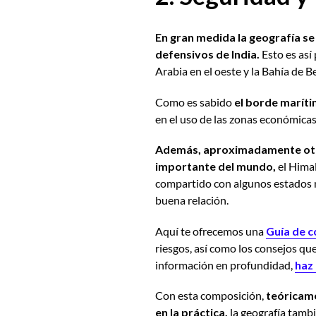
En gran medida la geografía s
defensivos de India.
Esto es así
Arabia en el oeste y la Bahía de 
Como es sabido
el borde maríti
en el uso de las zonas económicas
Además, aproximadamente otra 
importante del mundo,
el Himal
compartido con algunos estados
buena relación.
Aquí
te ofrecemos una
Guía de c
riesgos
, así como los
consejos que
información en profundidad,
haz 
Con esta composición,
teóricame
en la práctica,
la geografía tamb