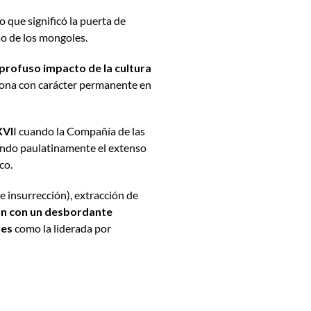
lo que significó la puerta de
o de los mongoles.
rofuso impacto de la cultura
 zona con carácter permanente en
XVI
I cuando la Compañía de las
tando paulatinamente el extenso
co.
de insurrección), extracción de
on con un desbordante
nes
como la liderada por