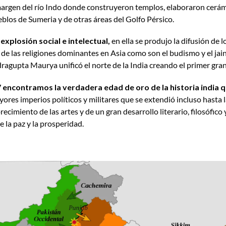
margen del río Indo donde construyeron templos, elaboraron cerámi
blos de Sumeria y de otras áreas del Golfo Pérsico.
explosión social e intelectual,
en ella se produjo la difusión de
e las religiones dominantes en Asia como son el budismo y el jai
ndragupta Maurya unificó el norte de la India creando el primer gran
V encontramos la verdadera edad de oro de la historia india q
ores imperios políticos y militares que se extendió incluso hasta 
ecimiento de las artes y de un gran desarrollo literario, filosófico y
 la paz y la prosperidad.