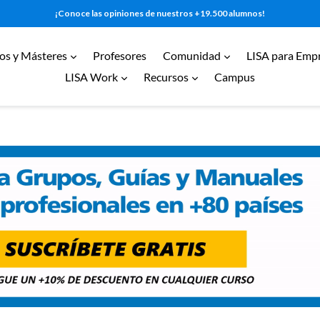
¡Conoce las opiniones de nuestros +19.500 alumnos!
expandir
expandir
os y Másteres
Profesores
Comunidad
LISA para Emp
expandir
expandir
LISA Work
Recursos
Campus