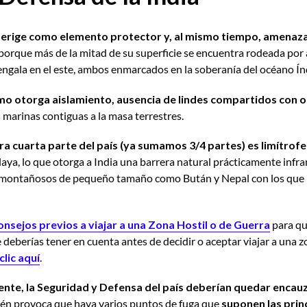
e erige como elemento protector y, al mismo tiempo, amenaz
 porque más de la mitad de su superficie se encuentra rodeada por 
Bengala en el este, ambos enmarcados en la soberanía del océano Ín
mo otorga aislamiento, ausencia de lindes compartidos con ot
 marinas contiguas a la masa terrestres.
cuarta parte del país (ya sumamos 3/4 partes) es limítrofe 
aya, lo que otorga a India una barrera natural prácticamente infr
 montañosos de pequeño tamaño como Bután y Nepal con los que
onsejos previos a viajar a una Zona Hostil o de Guerra
para qu
 deberías tener en cuenta
antes de decidir o aceptar viajar a una z
clic aquí
.
nte, la Seguridad y Defensa del país deberían quedar enca
ién provoca que haya varios puntos de fuga que
suponen las pri