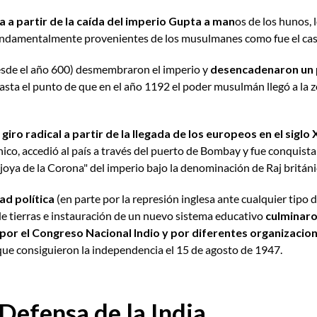
a a partir de la caída del imperio Gupta a man
os de los hunos, 
fundamentalmente provenientes de los musulmanes como fue el cas
esde el año 600) desmembraron el imperio y
desencadenaron un p
asta el punto de que en el año 1192 el poder musulmán llegó a la
iro radical a partir de la llegada de los europeos en el siglo 
ánico, accedió al país a través del puerto de Bombay y fue conquis
 "joya de la Corona" del imperio bajo la denominación de Raj británi
ad política
(en parte por la represión inglesa ante cualquier tipo 
de tierras e instauración de un nuevo sistema educativo
culminar
por el Congreso Nacional Indio y por diferentes organizacio
 consiguieron la independencia el 15 de agosto de 1947.
 Defensa de la India