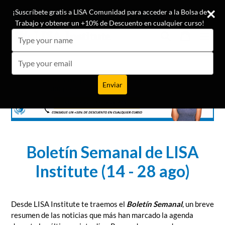
Ir
¡Conoce las opiniones de nuestros +19.500 alumnos!
¡Suscríbete gratis a LISA Comunidad para acceder a la Bolsa de
directamente
Trabajo y obtener un +10% de Descuento en cualquier curso!
al
Buscar
Carrito
Carrito
expa
Type
contenido
your
name
Type
your
email
Enviar
Boletín Semanal de LISA
Institute (14 - 28 ago)
Desde LISA Institute te traemos el
Boletín Semanal
, un breve
resumen de las noticias
que más han marcado la agenda