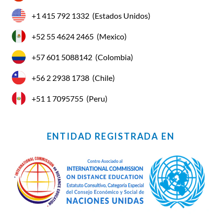
+1 415 792 1332
(Estados Unidos)
+52 55 4624 2465
(Mexico)
+57 601 5088142
(Colombia)
+56 2 2938 1738
(Chile)
+51 1 7095755
(Peru)
ENTIDAD REGISTRADA EN