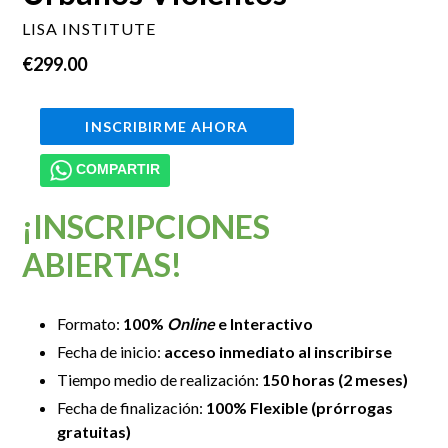
LISA INSTITUTE
Precio
€299.00
habitual
INSCRIBIRME AHORA
COMPARTIR
¡INSCRIPCIONES
ABIERTAS!
Formato:
100%
Online
e Interactivo
Fecha de inicio:
acceso inmediato al inscribirse
Tiempo medio de realización:
150 horas (2 meses)
Fecha de finalización:
100% Flexible (prórrogas
gratuitas)