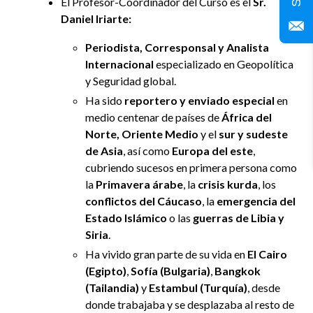
El Profesor-Coordinador del Curso es el
Sr.
Daniel Iriarte:
Periodista, Corresponsal y Analista
Internacional
especializado en Geopolítica
y Seguridad global.
Ha sido
reportero y enviado especial
en
medio centenar de países de
África del
Norte, Oriente Medio
y el
sur y sudeste
de Asia
, así como
Europa del este
,
cubriendo sucesos en primera persona como
la
Primavera árabe
, la
crisis kurda
, los
conflictos del Cáucaso
, la
emergencia del
Estado Islámico
o las
guerras de Libia y
Siria
.
Ha vivido gran parte de su vida en
El Cairo
(Egipto)
,
Sofía (Bulgaria)
,
Bangkok
(Tailandia)
y
Estambul (Turquía)
, desde
donde trabajaba y se desplazaba al resto de