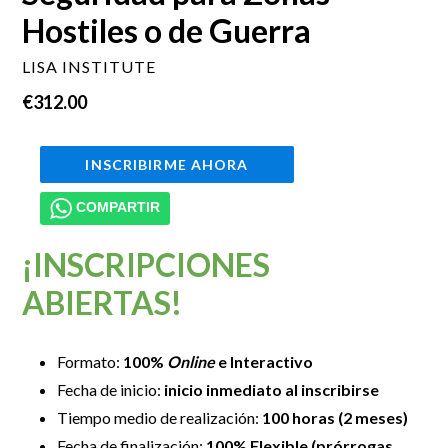
Hostiles o de Guerra
LISA INSTITUTE
Precio
€312.00
habitual
INSCRIBIRME AHORA
COMPARTIR
¡INSCRIPCIONES
ABIERTAS!
Formato:
100%
Online
e Interactivo
Fecha de inicio:
inicio inmediato al inscribirse
Tiempo medio de realización:
100 horas (2 meses)
Fecha de finalización:
100% Flexible (prórrogas