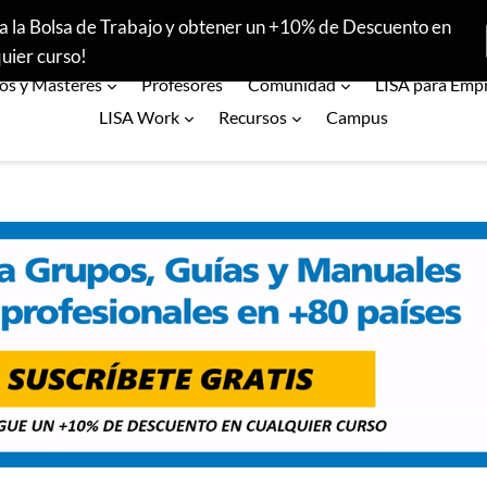
¡Conoce las opiniones de nuestros +19.500 alumnos!
a la Bolsa de Trabajo y obtener un +10% de Descuento en
uier curso!
expandir
expandir
os y Másteres
Profesores
Comunidad
LISA para Emp
expandir
expandir
LISA Work
Recursos
Campus