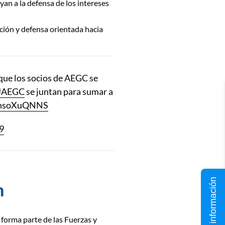
yan a la defensa de los intereses
ación y defensa orientada hacia
que los socios de AEGC se
#AEGC
se juntan para sumar a
/7hsoXuQNNS
9
Solicita información
n
forma parte de las Fuerzas y