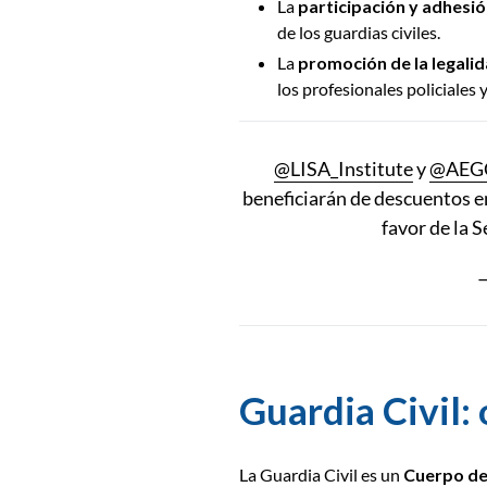
La
participación y adhesi
de los guardias civiles.
La
promoción de la legali
los profesionales policiales y
@LISA_Institute
y
@AEGC
beneficiarán de descuentos en
favor de la 
Guardia Civil:
La Guardia Civil es un
Cuerpo de 