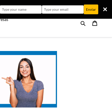
Type
Type
Enviar
your
your
resas
name
email
Buscar
Carrito
Carrito