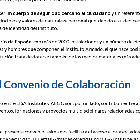
ser un
cuerpo de seguridad cercano al ciudadano
y un referent
incipios y valores de naturaleza personal que, debido a su dedicaci
 de identidad del Instituto.
orio de España
, con más de 2000 instalaciones y un número de efe
es y hombres que componen el Instituto Armado, el que hace posib
itución trata de dotarse también de los medios materiales más ad
l Convenio de Colaboración
o entre LISA Institute y AEGC son, por un lado,
contribuir entre a
ventos, formaciones y proyectos multidisciplinares relacionadas co
del presente convenio, asimismo,
facilitará el acceso a los asocia
s de Seguridad y Fuerzas Armadas ofrecidas por LISA Institute
, a