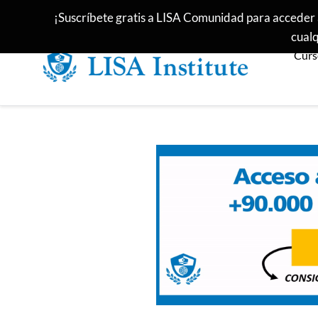
Ir
¡Suscríbete gratis a LISA Comunidad para acceder 
directamente
cualq
al
Curs
contenido