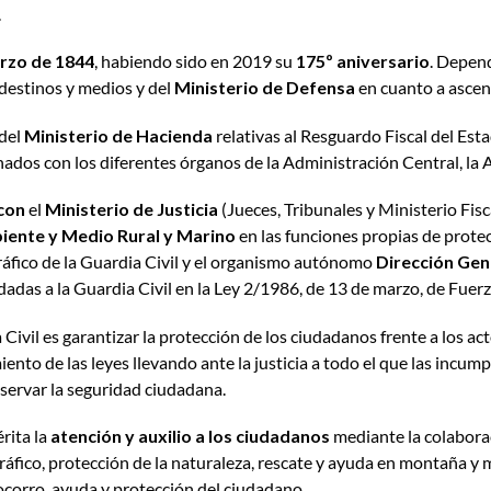
.
rzo de 1844
, habiendo sido en 2019 su
175º aniversario
. Depen
 destinos y medios y del
Ministerio de Defensa
en cuanto a ascens
 del
Ministerio de Hacienda
relativas al Resguardo Fiscal del Est
ados con los diferentes órganos de la Administración Central, la 
 con
el
Ministerio de Justicia
(Jueces, Tribunales y Ministerio Fisca
iente y Medio Rural y Marino
en las funciones propias de protec
ráfico de la Guardia Civil y el organismo autónomo
Dirección Gen
das a la Guardia Civil en la Ley 2/1986, de 13 de marzo, de Fuer
 Civil es garantizar la protección de los ciudadanos frente a los a
nto de las leyes llevando ante la justicia a todo el que las incumpla
eservar la seguridad ciudadana.
rita la
atención y auxilio a los ciudadanos
mediante la colaborac
 tráfico, protección de la naturaleza, rescate y ayuda en montaña y m
socorro, ayuda y protección del ciudadano.