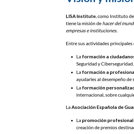
LISA Institute
, como Instituto d
tiene la misión de
hacer del mundo
empresas e instituciones.
Entre sus actividades principales
La
formación a ciudadano
Seguridad y Ciberseguridad.
La
formación a profesiona
ayudarles al desempeño de s
La
formación personalizad
internacional, sobre cualqui
La
Asociación Española de Guar
La
promoción profesional
creación de premios destinad