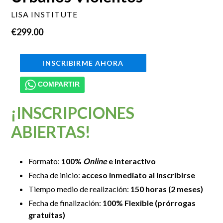
LISA INSTITUTE
Precio
€299.00
habitual
INSCRIBIRME AHORA
COMPARTIR
¡INSCRIPCIONES
ABIERTAS!
Formato:
100%
Online
e Interactivo
Fecha de inicio:
acceso inmediato al inscribirse
Tiempo medio de realización:
150 horas (2 meses)
Fecha de finalización:
100% Flexible (prórrogas
gratuitas)