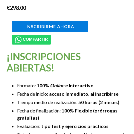
Precio
€298.00
habitual
INSCRIBIRME AHORA
COMPARTIR
¡INSCRIPCIONES
ABIERTAS!
Formato:
100%
Online
e Interactivo
Fecha de inicio:
acceso inmediato, al inscribirse
Tiempo medio de realización:
50 horas (2 meses)
Fecha de finalización:
100% Flexible (prórrogas
gratuitas)
Evaluación:
tipo test y ejercicios prácticos