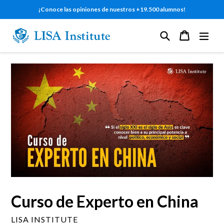
Ir
¡Conoce las opiniones de nuestros +19.500 alumnos!
directamente
al
Buscar
Carrito
Carrito
expa
contenido
Curso de Experto en China
LISA INSTITUTE