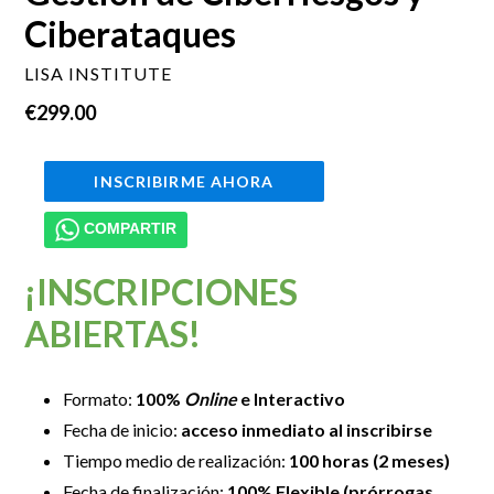
Ciberataques
LISA INSTITUTE
Precio
€299.00
habitual
INSCRIBIRME AHORA
COMPARTIR
¡INSCRIPCIONES
ABIERTAS!
Formato:
100%
Online
e Interactivo
Fecha de inicio:
acceso inmediato al inscribirse
Tiempo medio de realización:
100 horas (2 meses)
Fecha de finalización:
100% Flexible (prórrogas