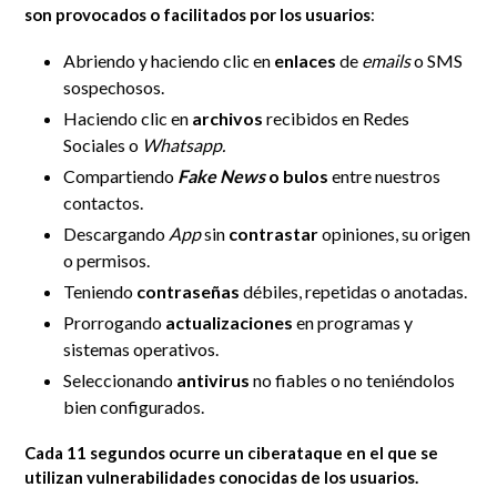
son provocados o facilitados por los usuarios
:
Abriendo y haciendo clic en
enlaces
de
emails
o SMS
sospechosos.
Haciendo clic en
archivos
recibidos en Redes
Sociales o
Whatsapp.
Compartiendo
Fake News
o bulos
entre nuestros
contactos.
Descargando
App
sin
contrastar
opiniones, su origen
o permisos
.
Teniendo
contraseñas
débiles, repetidas o anotadas.
Prorrogando
actualizaciones
en programas y
sistemas operativos.
Seleccionando
antivirus
no fiables o no teniéndolos
bien configurados.
Cada 11 segundos ocurre un ciberataque en el que se
utilizan vulnerabilidades conocidas de los usuarios.