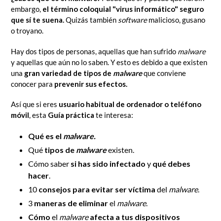
embargo,
el término coloquial "virus informático" seguro
que sí te suena.
Quizás también
software
malicioso, gusano
o troyano.
Hay dos tipos de personas, aquellas que han sufrido
malware
y aquellas que aún no lo saben. Y esto es debido a que existen
una
gran variedad de tipos de
malware
que conviene
conocer para
prevenir sus efectos.
Así que si eres
usuario habitual de ordenador o teléfono
móvil
, esta
Guía práctica
te interesa:
Qué es el
malware.
Qué
tipos
de
malware
existen.
Cómo saber
si has sido infectado
y
qué debes
hacer
.
10
consejos para evitar ser víctima
del
malware
.
3
maneras de eliminar
el
malware
.
Cómo
el
malware
afecta a tus dispositivos