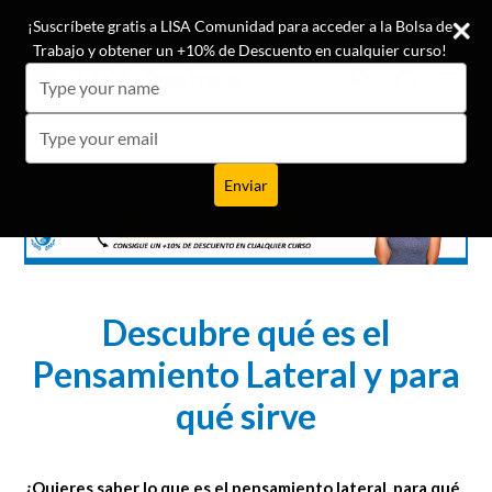
Ir
¡Conoce las opiniones de nuestros +19.500 alumnos!
¡Suscríbete gratis a LISA Comunidad para acceder a la Bolsa de
directamente
Trabajo y obtener un +10% de Descuento en cualquier curso!
al
Buscar
Carrito
Carrito
expa
Type
contenido
your
name
Type
your
email
Enviar
Descubre qué es el
Pensamiento Lateral y para
qué sirve
¿Quieres saber lo que es el pensamiento lateral, para qué