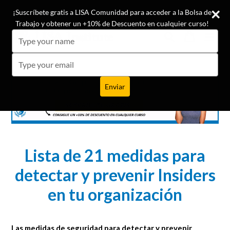
Ir
¡Conoce las opiniones de nuestros +19.500 alumnos!
¡Suscríbete gratis a LISA Comunidad para acceder a la Bolsa de
directamente
Trabajo y obtener un +10% de Descuento en cualquier curso!
al
Buscar
Carrito
Carrito
expa
Type
contenido
your
name
Type
your
email
Enviar
Lista de 21 medidas para
detectar y prevenir Insiders
en tu organización
Las medidas de seguridad para detectar y prevenir