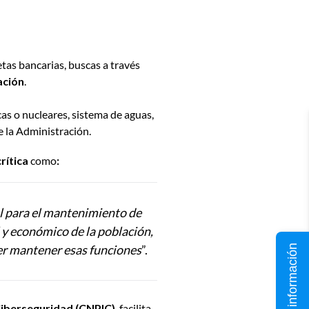
etas bancarias, buscas a través
ación
.
icas o nucleares, sistema de aguas,
e la Administración.
crítica
como
:
al para el mantenimiento de
al y económico de la población,
er mantener esas funciones
”.
Solicita información
Ciberseguridad (CNPIC)
, facilita