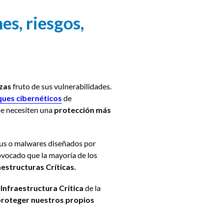
es, riesgos,
zas
fruto de sus vulnerabilidades.
ques cibernéticos
de
que necesiten una
protección más
s o malwares diseñados por
rovocado que la mayoría de los
aestructuras Críticas.
 Infraestructura Crítica
de la
proteger nuestros propios