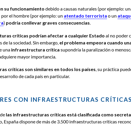
 en su funcionamiento
debido a causas naturales (por ejemplo: un
a por el hombre (por ejemplo: un
atentado terrorista
o un
ataqu
ra
)
podría conllevar graves consecuencias
.
turas críticas podrían afectar a cualquier Estado
al no poder 
s de la sociedad. Sin embargo,
el problema empeora cuando una 
de una
infraestructura crítica
supondría la paralización o menosc
 adquiere mayor importancia.
ras críticas son similares en todos los países
, su práctica pued
esarrollo de cada país en particular.
ORES CON INFRAESTRUCTURAS CRÍTICA
 de
las infraestructuras críticas
está clasificada como secret
o, España dispone de más de 3.500 infraestructuras críticas recon