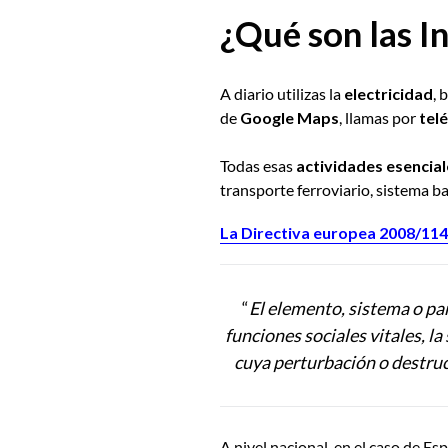
¿Qué son las I
A diario utilizas la
electricidad
, 
de
Google Maps
, llamas por
tel
Todas esas
actividades esencial
transporte ferroviario, sistema b
La Directiva europea 2008
/114
“
El elemento, sistema o pa
funciones sociales vitales, la
cuya perturbación o destru
A nivel nacional, en el caso de Esp