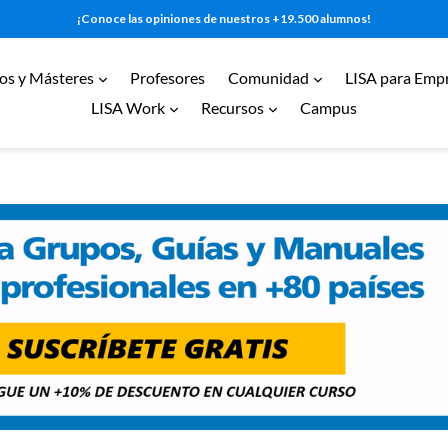
¡Conoce las opiniones de nuestros +19.500 alumnos!
expandir
expandir
os y Másteres
Profesores
Comunidad
LISA para Emp
expandir
expandir
LISA Work
Recursos
Campus