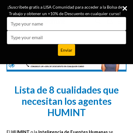
Ir
¡Conoce las opiniones de nuestros +19.500 alumnos!
¡Suscríbete gratis a LISA Comunidad para acceder a la Bolsa de
directamente
Trabajo y obtener un +10% de Descuento en cualquier curso!
al
Buscar
Carrito
Carrito
expa
Type
contenido
your
name
Type
your
email
Enviar
Lista de 8 cualidades que
necesitan los agentes
HUMINT
El
HUMINT
o la
Inteligencia de Fuentes Humanas
se