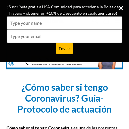
Ir
¡Conoce las opiniones de nuestros +19.500 alumnos!
¡Suscríbete gratis a LISA Comunidad para acceder a la Bolsa de
directamente
Trabajo y obtener un +10% de Descuento en cualquier curso!
al
Buscar
Carrito
Carrito
expa
Type
contenido
your
name
Type
your
email
Enviar
¿Cómo saber si tengo
Coronavirus? Guía-
Protocolo de actuación
Cómo saber si tengo Coronavirus
es una de las preguntas