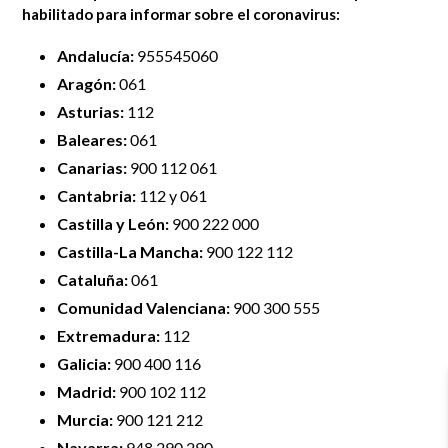
habilitado para informar sobre el coronavirus:
Andalucía:
955545060
Aragón:
061
Asturias:
112
Baleares:
061
Canarias:
900 112 061
Cantabria:
112 y 061
Castilla y León:
900 222 000
Castilla-La Mancha:
900 122 112
Cataluña:
061
Comunidad Valenciana:
900 300 555
Extremadura:
112
Galicia:
900 400 116
Madrid:
900 102 112
Murcia:
900 121 212
Navarra:
948 290 290