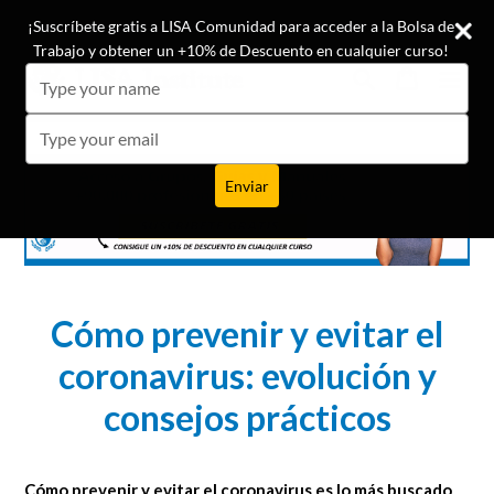
Ir
¡Conoce las opiniones de nuestros +19.500 alumnos!
¡Suscríbete gratis a LISA Comunidad para acceder a la Bolsa de
directamente
Trabajo y obtener un +10% de Descuento en cualquier curso!
al
Buscar
Carrito
Carrito
expa
Type
contenido
your
name
Type
your
email
Enviar
Cómo prevenir y evitar el
coronavirus: evolución y
consejos prácticos
Cómo prevenir y evitar el coronavirus es lo más buscado